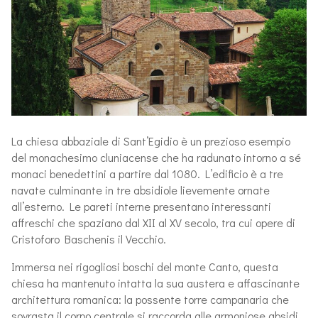
La chiesa abbaziale di Sant’Egidio è un prezioso esempio
del monachesimo cluniacense che ha radunato intorno a sé
monaci benedettini a partire dal 1080. L’edificio è a tre
navate culminante in tre absidiole lievemente ornate
all’esterno. Le pareti interne presentano interessanti
affreschi che spaziano dal XII al XV secolo, tra cui opere di
Cristoforo Baschenis il Vecchio.
Immersa nei rigogliosi boschi del monte Canto, questa
chiesa ha mantenuto intatta la sua austera e affascinante
architettura romanica: la possente torre campanaria che
sovrasta il corpo centrale si raccorda alle armoniose absidi