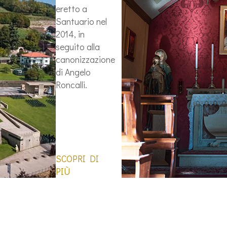
eretto a
Santuario nel
2014, in
seguito alla
canonizzazione
di Angelo
Roncalli.
SCOPRI DI
PIÙ