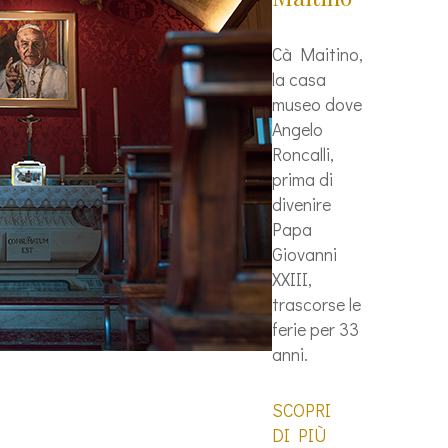
Cà Maitino,
la casa
museo dove
Angelo
Roncalli,
prima di
divenire
Papa
Giovanni
XXIII,
trascorse le
ferie per 33
anni.
SCOPRI
DI PIÙ