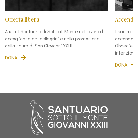
Offerta libera
Accendi 
Aiuta il Santuario di Sotto il Monte nel lavoro di
I sacerdot
accoglienza dei pellegrini e nella promozione
accendere 
della figura di San Giovanni XXIII.
Oboedienti
intenzioni 
DONA
DONA