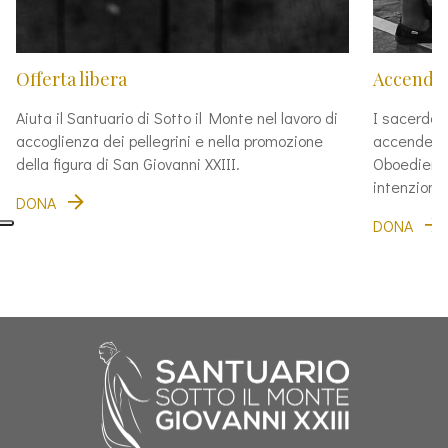
Offerta libera
Accendi 
Aiuta il Santuario di Sotto il Monte nel lavoro di
I sacerdot
accoglienza dei pellegrini e nella promozione
accendere 
della figura di San Giovanni XXIII.
Oboedienti
intenzioni 
DONA
DONA