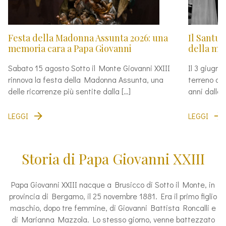
Festa della Madonna Assunta 2026: una
Il Santua
memoria cara a Papa Giovanni
della mor
Sabato 15 agosto Sotto il Monte Giovanni XXIII
Il 3 giugno
rinnova la festa della Madonna Assunta, una
terreno di
delle ricorrenze più sentite dalla […]
anni dalla 
LEGGI
LEGGI
Storia di Papa Giovanni XXIII
Papa Giovanni XXIII nacque a Brusicco di Sotto il Monte, in
provincia di Bergamo, il 25 novembre 1881. Era il primo figlio
maschio, dopo tre femmine, di Giovanni Battista Roncalli e
di Marianna Mazzola. Lo stesso giorno, venne battezzato