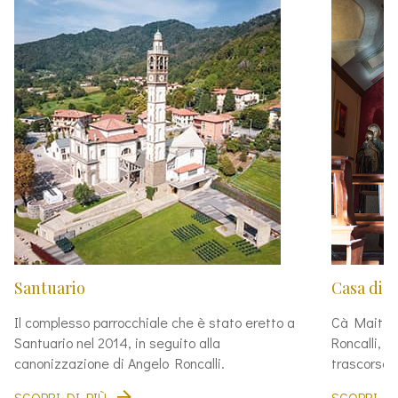
Santuario
Casa di 
Il complesso parrocchiale che è stato eretto a
Cà Maitino
Santuario nel 2014, in seguito alla
Roncalli, p
canonizzazione di Angelo Roncalli.
trascorse l
SCOPRI DI PIÙ
SCOPRI DI