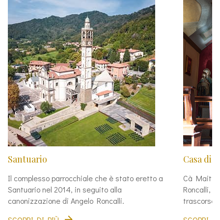
Santuario
Casa di 
Il complesso parrocchiale che è stato eretto a
Cà Maitino
Santuario nel 2014, in seguito alla
Roncalli, p
canonizzazione di Angelo Roncalli.
trascorse l
SCOPRI DI PIÙ
SCOPRI DI