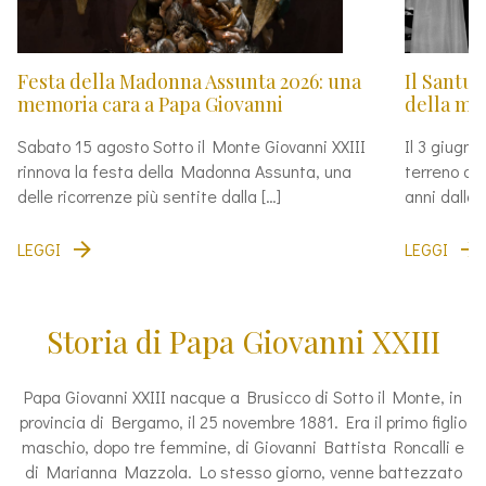
Festa della Madonna Assunta 2026: una
Il Santua
memoria cara a Papa Giovanni
della mor
Sabato 15 agosto Sotto il Monte Giovanni XXIII
Il 3 giugno
rinnova la festa della Madonna Assunta, una
terreno di
delle ricorrenze più sentite dalla […]
anni dalla 
LEGGI
LEGGI
Storia di Papa Giovanni XXIII
Papa Giovanni XXIII nacque a Brusicco di Sotto il Monte, in
provincia di Bergamo, il 25 novembre 1881. Era il primo figlio
maschio, dopo tre femmine, di Giovanni Battista Roncalli e
di Marianna Mazzola. Lo stesso giorno, venne battezzato