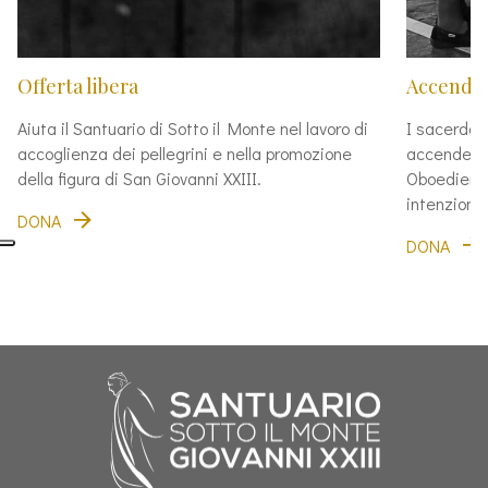
Offerta libera
Accendi 
Aiuta il Santuario di Sotto il Monte nel lavoro di
I sacerdot
accoglienza dei pellegrini e nella promozione
accendere 
della figura di San Giovanni XXIII.
Oboedienti
intenzioni 
DONA
DONA