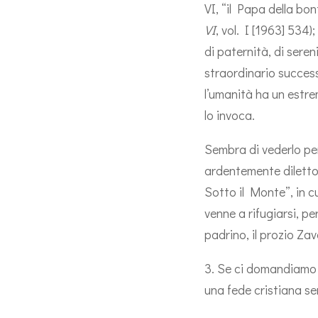
VI, “il Papa della bon
VI
, vol. I [1963] 534
di paternità, di seren
straordinario successo
l’umanità ha un estr
lo invoca.
Sembra di vederlo per
ardentemente diletto e
Sotto il Monte”, in cu
venne a rifugiarsi, pe
padrino, il prozio Zav
3. Se ci domandiamo 
una fede cristiana se