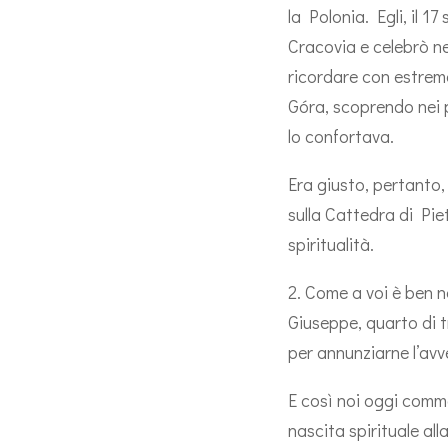
la Polonia. Egli, il 
Cracovia e celebrò ne
ricordare con estrema
Góra, scoprendo nei p
lo confortava.
Era giusto, pertanto,
sulla Cattedra di Pie
spiritualità.
2. Come a voi è ben n
Giuseppe, quarto di tr
per annunziarne l’av
E così noi oggi comme
nascita spirituale al