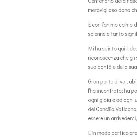
Centenario della nasc
meraviglioso dono che
È con l’animo colmo d
solenne e tanto signi
Mi ha spinto qui il d
riconoscenza che gli 
sua bontà e della su
Gran parte di voi, ab
l’ha incontrato; ha p
ogni gioia e ad ogni 
del Concilio Vaticano 
essere un arrivederci,
E in modo particolare