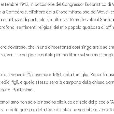
17 settembre 1912, in occasione del Congresso Eucaristico di V
lla Cattedrale, all’altare della Croce miracolosa del Wavel, 
 esattezza di particolari; inoltre visitò molte volte il Santu
rofondi sentimenti religiosi del mio popolo qualcosa di affine
 era doveroso, che in una circostanza così singolare e solen
tro, venisse nel paese natale per meditare sul suo messaggio
oto, il venerdì 25 novembre 1881, nella famiglia Roncalli na
edici figli, e quella stessa sera la campana della chiesa parr
venuto Battesimo.
moriamo non solo la nascita alla luce del sole del piccolo “
la vita della grazia e della fede di colui che sarebbe diventa