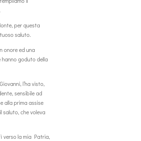
templiamo il
.
 Monte, per questa
ttuoso saluto.
un onore ed una
he hanno goduto della
ovanni, l’ha visto,
dente, sensibile ad
e alla prima assise
il saluto, che voleva
ì verso la mia Patria,