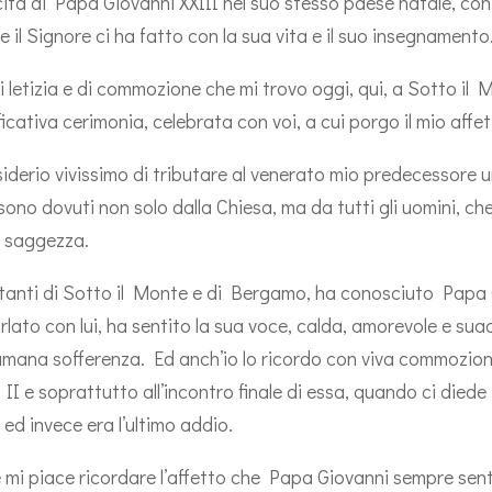
ita di Papa Giovanni XXIII nel suo stesso paese natale, con
 il Signore ci ha fatto con la sua vita e il suo insegnamento
i letizia e di commozione che mi trovo oggi, qui, a Sotto il
ficativa cerimonia, celebrata con voi, a cui porgo il mio affe
esiderio vivissimo di tributare al venerato mio predecessore 
sono dovuti non solo dalla Chiesa, ma da tutti gli uomini, c
a saggezza.
itanti di Sotto il Monte e di Bergamo, ha conosciuto Papa Gi
arlato con lui, ha sentito la sua voce, calda, amorevole e sua
umana sofferenza. Ed anch’io lo ricordo con viva commozion
II e soprattutto all’incontro finale di essa, quando ci diede 
 ed invece era l’ultimo addio.
 mi piace ricordare l’affetto che Papa Giovanni sempre sent