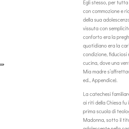
Egli stesso, per tutta 
con commozione e rico
della sua adolescenza 
vissuta con semplicità
conforto era la pregh
quotidiano era la car
condizione, fiduciosi
cucina, dove una vent
Mia madre s’affrettav
ed., Appendice).
La catechesi familiare
ai riti della Chiesa f
prima scuola di teolo
Madonna, sotto il titol
adolescente nella casa