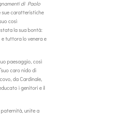
gnamenti di Paolo
e sue caratteristiche
 suo così
è stata la sua bontà:
e tuttora lo venera e
 suo paesaggio, così
 “suo caro nido di
scovo, da Cardinale,
ducato i genitori e il
paternità, unite a