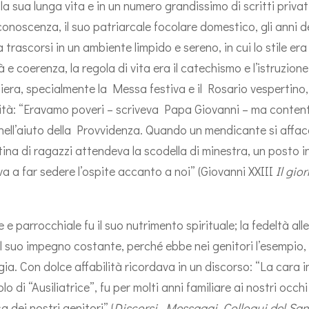
la sua lunga vita e in un numero grandissimo di scritti privati 
noscenza, il suo patriarcale focolare domestico, gli anni de
trascorsi in un ambiente limpido e sereno, in cui lo stile era
 e coerenza, la regola di vita era il catechismo e l’istruzione 
iera, specialmente la Messa festiva e il Rosario vespertino,
ità: “Eravamo poveri – scriveva Papa Giovanni – ma content
 nell’aiuto della Provvidenza. Quando un mendicante si affacc
ina di ragazzi attendeva la scodella di minestra, un posto i
a a far sedere l’ospite accanto a noi” (Giovanni XXIII
Il gio
 e parrocchiale fu il suo nutrimento spirituale; la fedeltà all
u il suo impegno costante, perché ebbe nei genitori l’esempio, 
gia. Con dolce affabilità ricordava in un discorso: “La cara 
o di “Ausiliatrice”, fu per molti anni familiare ai nostri occhi 
 dei nostri genitori” (
Discorsi, Messaggi, Colloqui del Sa