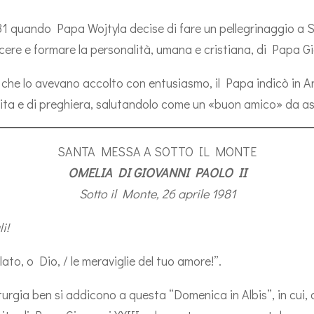
1981 quando Papa Wojtyla decise di fare un pellegrinaggio a 
cere e formare la personalità, umana e cristiana, di Papa G
i che lo avevano accolto con entusiasmo, il Papa indicò in 
 vita e di preghiera, salutandolo come un «buon amico» da as
SANTA MESSA A SOTTO IL MONTE
OMELIA DI GIOVANNI PAOLO II
Sotto il Monte, 26 aprile 1981
li!
to, o Dio, / le meraviglie del tuo amore!”.
iturgia ben si addicono a questa “Domenica in Albis”, in cu