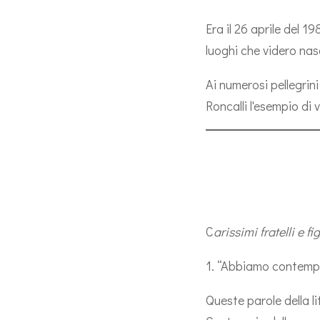
Era il 26 aprile del 
luoghi che videro nas
Ai numerosi pellegrin
Roncalli l'esempio di
C
arissimi fratelli e fig
1. “Abbiamo contempla
Queste parole della l