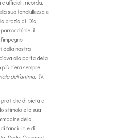
e ufficiali, ricorda,
lla sua fanciullezza e
 la grazia di Dio
parrocchiale, il
 l’impegno
i della nostra
iava alla porta della
n più c’era sempre.
rnale dell’anima
, IV,
e pratiche di pietà e
lo stimolo e la sua
immagine della
di fanciullo e di
nto Padre Giovanni