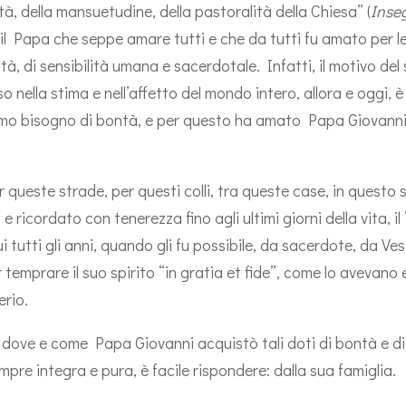
tà, della mansuetudine, della pastoralità della Chiesa” (
Inse
); il Papa che seppe amare tutti e che da tutti fu amato per l
ità, di sensibilità umana e sacerdotale. Infatti, il motivo del
 nella stima e nell’affetto del mondo intero, allora e oggi, 
emo bisogno di bontà, e per questo ha amato Papa Giovanni 
 queste strade, per questi colli, tra queste case, in questo
 ricordato con tenerezza fino agli ultimi giorni della vita, il
i tutti gli anni, quando gli fu possibile, da sacerdote, da Ve
r temprare il suo spirito “in gratia et fide”, come lo avevano e
erio.
dove e come Papa Giovanni acquistò tali doti di bontà e di 
mpre integra e pura, è facile rispondere: dalla sua famiglia.