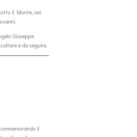
Sotto il Monte, nei
iovanni.
Angelo Giuseppe
coltare e da seguire.
i, commemorando il