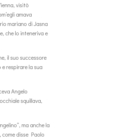
ienna, visitò
com’egli amava
ario mariano di Jasna
, che lo inteneriva e
ne, il suo successore
 e respirare la sua
sceva Angelo
occhiale squillava,
Angelino”, ma anche la
to, come disse Paolo