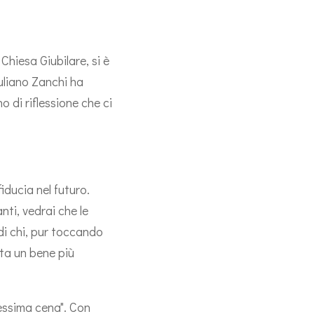
Chiesa Giubilare, si è
iuliano Zanchi ha
di riflessione che ci
ducia nel futuro.
ti, vedrai che le
di chi, pur toccando
sta un bene più
essima cena". Con