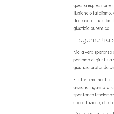
questa espressione iro
illusione o fatalismo
di pensare che si lim
giustizia autentica.
Il legame tra 
Ma la vera speranza s
parliamo di giustizia 
giustizia profonda ch
Esistono momenti in c
anziano ingannato, u
spontanea l'esclamazio
sopraffazione, che la 