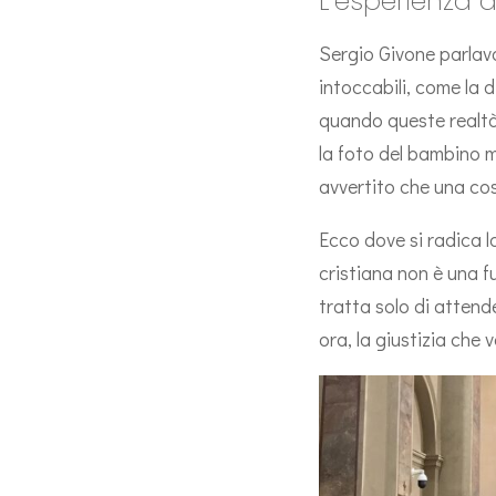
L’esperienza de
Sergio Givone parlava
intoccabili, come la di
quando queste realtà 
la foto del bambino m
avvertito che una co
Ecco dove si radica l
cristiana non è una f
tratta solo di attend
ora, la giustizia che