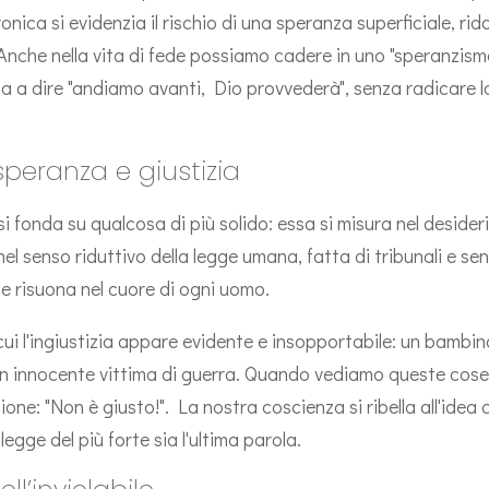
nica si evidenzia il rischio di una speranza superficiale, ri
. Anche nella vita di fede possiamo cadere in uno "speranzism
ita a dire "andiamo avanti, Dio provvederà", senza radicare 
speranza e giustizia
i fonda su qualcosa di più solido: essa si misura nel desideri
nel senso riduttivo della legge umana, fatta di tribunali e se
e risuona nel cuore di ogni uomo.
ui l'ingiustizia appare evidente e insopportabile: un bambino
n innocente vittima di guerra. Quando vediamo queste cose,
ne: "Non è giusto!". La nostra coscienza si ribella all'idea c
legge del più forte sia l'ultima parola.