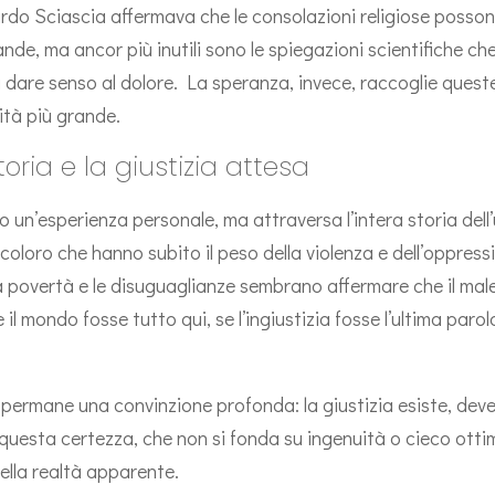
do Sciascia affermava che le consolazioni religiose possono
de, ma ancor più inutili sono le spiegazioni scientifiche ch
a dare senso al dolore. La speranza, invece, raccoglie ques
ità più grande.
toria e la giustizia attesa
olo un’esperienza personale, ma attraversa l’intera storia de
 a coloro che hanno subito il peso della violenza e dell’oppre
 la povertà e le disuguaglianze sembrano affermare che il ma
l mondo fosse tutto qui, se l’ingiustizia fosse l’ultima paro
 permane una convinzione profonda: la giustizia esiste, deve
 questa certezza, che non si fonda su ingenuità o cieco ott
ella realtà apparente.