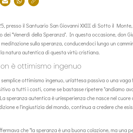
, presso il Santuario San Giovanni XXIII di Sotto il Monte, 
tro dei "Venerdì della Speranza". In questa occasione, don G
 meditazione sulla speranza, conducendoci lungo un cammino 
a natura autentica di questa virtù cristiana.
non è ottimismo ingenuo
semplice ottimismo ingenuo, un'attesa passiva o una vaga fi
tivo a tutti i costi, come se bastasse ripetere "andiamo avan
 La speranza autentica è un'esperienza che nasce nel cuore 
zione e l'ingiustizia del mondo, continua a credere che esi
fermava che "la speranza è una buona colazione, ma una p