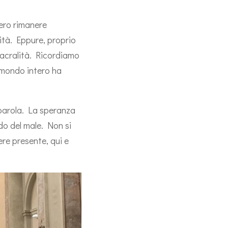
bero rimanere
ilità. Eppure, proprio
sacralità. Ricordiamo
l mondo intero ha
 parola. La speranza
ndo del male. Non si
re presente, qui e