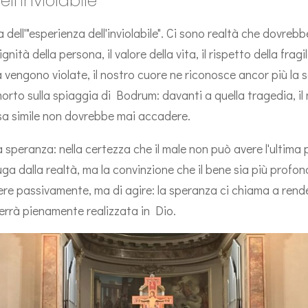
ll’inviolabile
 dell'"esperienza dell'inviolabile". Ci sono realtà che dovreb
gnità della persona, il valore della vita, il rispetto della frag
vengono violate, il nostro cuore ne riconosce ancor più la 
orto sulla spiaggia di Bodrum: davanti a quella tragedia, i
sa simile non dovrebbe mai accadere.
a speranza: nella certezza che il male non può avere l'ultima
uga dalla realtà, ma la convinzione che il bene sia più profo
ere passivamente, ma di agire: la speranza ci chiama a rende
 verrà pienamente realizzata in Dio.