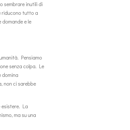
 sembrare inutili di
e riducono tutto a
te domande e le
ll’umanità. Pensiamo
ssione senza colpa. Le
le domina
la, non ci sarebbe
 esistere. La
imismo, ma su una