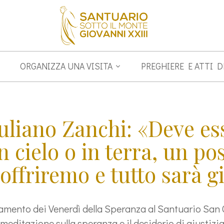
ORGANIZZA UNA VISITA
PREGHIERE E ATTI 
liano Zanchi: «Deve ess
n cielo o in terra, un p
offriremo e tutto sarà g
mento dei Venerdì della Speranza al Santuario San G
meditazione sulla speranza e il desiderio di giustizi