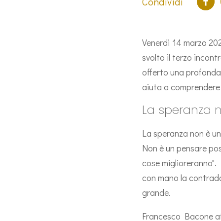
Condividi
Venerdì 14 marzo 2025
svolto il terzo incon
offerto una profonda
aiuta a comprendere l
La speranza 
La speranza non è un 
Non è un pensare posi
cose miglioreranno".
con mano la contraddi
grande.
Francesco Bacone af