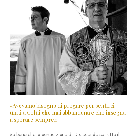
«Avevamo bisogno di pregare per sentirci
uniti a Colui che mai abbandona e che insegna
a sperare sempre.»
So bene che la benedizione di Dio scende su tutto il